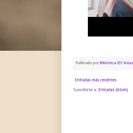
Publicado por
Biblioteca IES Vistaz
Entradas más recientes
Suscribirse a:
Entradas (Atom)