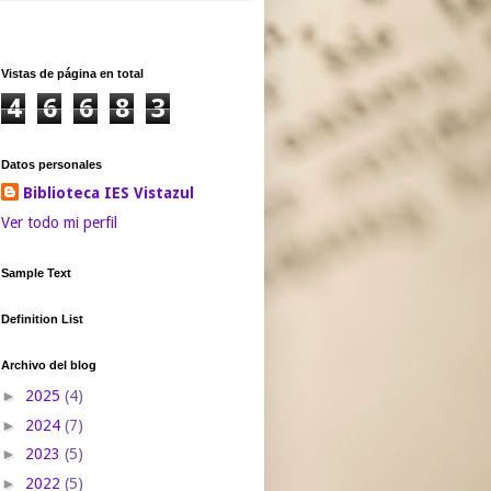
Vistas de página en total
4
6
6
8
3
Datos personales
Biblioteca IES Vistazul
Ver todo mi perfil
Sample Text
Definition List
Archivo del blog
►
2025
(4)
►
2024
(7)
►
2023
(5)
►
2022
(5)