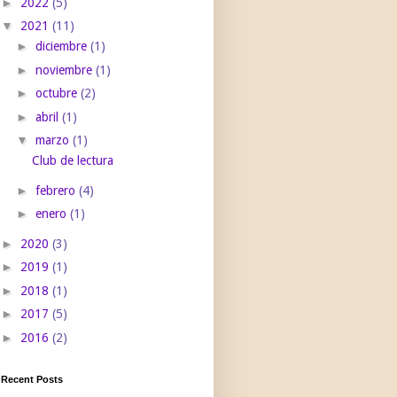
►
2022
(5)
▼
2021
(11)
►
diciembre
(1)
►
noviembre
(1)
►
octubre
(2)
►
abril
(1)
▼
marzo
(1)
Club de lectura
►
febrero
(4)
►
enero
(1)
►
2020
(3)
►
2019
(1)
►
2018
(1)
►
2017
(5)
►
2016
(2)
Recent Posts