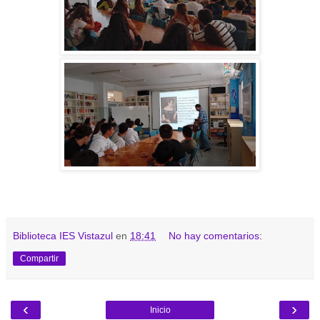
Biblioteca IES Vistazul
en
18:41
No hay comentarios:
Compartir
‹
›
Inicio