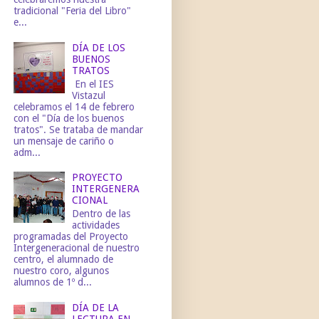
tradicional "Feria del Libro"
e...
DÍA DE LOS
BUENOS
TRATOS
En el IES
Vistazul
celebramos el 14 de febrero
con el "Día de los buenos
tratos". Se trataba de mandar
un mensaje de cariño o
adm...
PROYECTO
INTERGENERA
CIONAL
Dentro de las
actividades
programadas del Proyecto
Intergeneracional de nuestro
centro, el alumnado de
nuestro coro, algunos
alumnos de 1º d...
DÍA DE LA
LECTURA EN