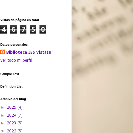
Vistas de página en total
4
6
7
5
0
Datos personales
Biblioteca IES Vistazul
Ver todo mi perfil
Sample Text
Definition List
Archivo del blog
►
2025
(4)
►
2024
(7)
►
2023
(5)
▼
2022
(5)